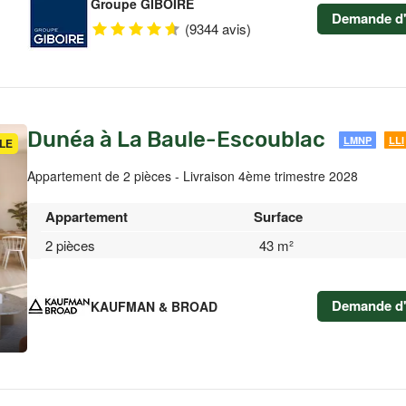
Groupe GIBOIRE
Demande d'
(9344 avis)
Dunéa à La Baule-Escoublac
LMNP
LLI
LE
Appartement de 2 pièces - Livraison 4ème trimestre 2028
Appartement
Surface
2 pièces
43 m²
Demande d'
KAUFMAN & BROAD