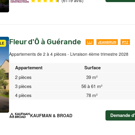
Fleur d'Ô à Guérande
LLI
JEANBRUN
PTZ
LE
Appartements de 2 à 4 pièces - Livraison 4ème trimestre 2028
Appartement
Surface
2 pièces
39 m²
3 pièces
56 à 61 m²
4 pièces
78 m²
Demande d'
KAUFMAN & BROAD