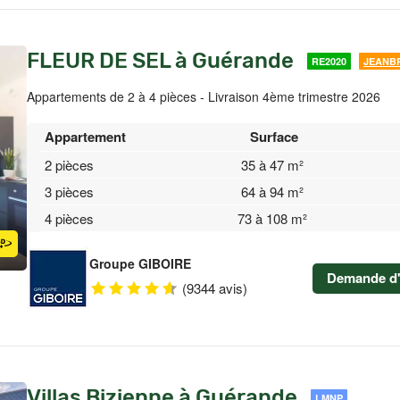
FLEUR DE SEL à Guérande
RE2020
JEANB
Appartements de 2 à 4 pièces - Livraison 4ème trimestre 2026
Appartement
Surface
2 pièces
35 à 47 m²
3 pièces
64 à 94 m²
4 pièces
73 à 108 m²
Groupe GIBOIRE
Demande d'
(9344 avis)
Villas Bizienne à Guérande
LMNP