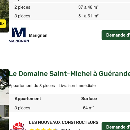
2 pièces
37 à 48 m²
3 pièces
51 à 61 m²
Demande d'
Marignan
Le Domaine Saint-Michel à Guérand
Appartement de 3 pièces - Livraison Immédiate
Appartement
Surface
3 pièces
64 m²
LES NOUVEAUX CONSTRUCTEURS
Demande d'
(6119 avis)