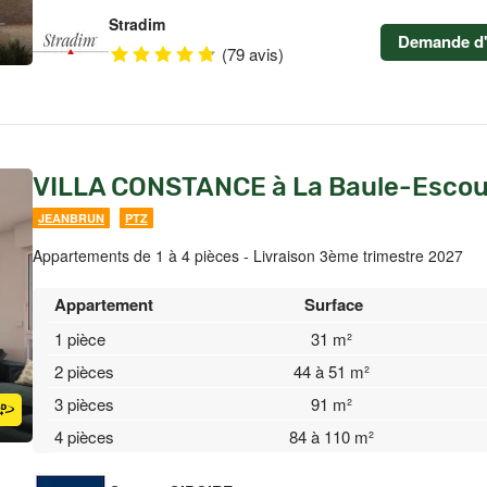
Stradim
Demande d'
(79 avis)
VILLA CONSTANCE à La Baule-Escou
JEANBRUN
PTZ
Appartements de 1 à 4 pièces - Livraison 3ème trimestre 2027
Appartement
Surface
1 pièce
31 m²
2 pièces
44 à 51 m²
3 pièces
91 m²
4 pièces
84 à 110 m²