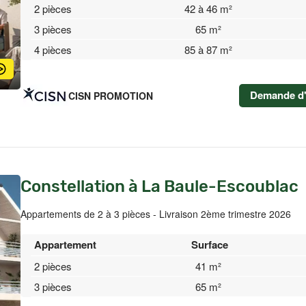
2 pièces
42 à 46 m²
3 pièces
65 m²
4 pièces
85 à 87 m²
Demande d'
CISN PROMOTION
Constellation à La Baule-Escoublac
Appartements de 2 à 3 pièces - Livraison 2ème trimestre 2026
Appartement
Surface
2 pièces
41 m²
3 pièces
65 m²