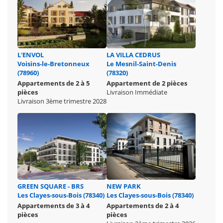
L'ENVOL
LA VILLA CEDRUS
Voisins-le-Bretonneux
Le Mesnil-Saint-Denis
(78960)
(78320)
Appartements de 2 à 5
Appartement de 2 pièces
pièces
Livraison Immédiate
Livraison 3ème trimestre 2028
GREEN SQUARE - BRS
NEW PARK
Les Clayes-sous-Bois (78340)
Les Clayes-sous-Bois (78340)
Appartements de 3 à 4
Appartements de 2 à 4
pièces
pièces