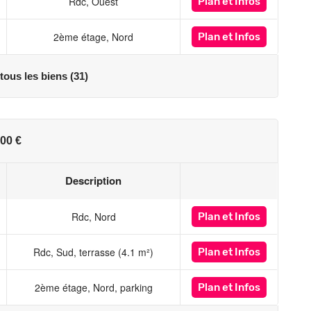
Rdc, Ouest
Plan
et Infos
2ème étage, Nord
Plan
et Infos
 tous les biens (31)
00 €
Description
Rdc, Nord
Plan
et Infos
Rdc, Sud, terrasse (4.1 m²)
Plan
et Infos
2ème étage, Nord, parking
Plan
et Infos