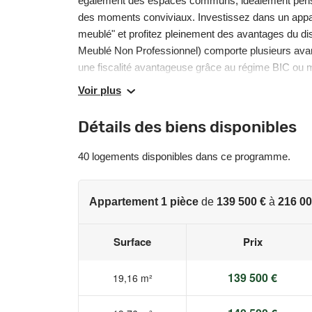
également des espaces communs, idéalement pensés
des moments conviviaux. Investissez dans un appa
meublé" et profitez pleinement des avantages du dis
Meublé Non Professionnel) comporte plusieurs avanta
une fiscalité avantageuse grâce au régime BIC ou mi
revenus complémentaires pour la retraite.
Voir plus
Les informations sur les risques auxquels ce bien e
Détails des biens disponibles
www.georisques.gouv.fr
40 logements disponibles dans ce programme.
Appartement 1 pièce
de
139 500 €
à
216 00
Surface
Prix
139 500 €
19,16 m²