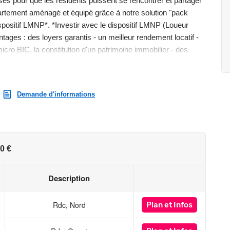
 pour que les résidents puissent se rencontrer et partager
rtement aménagé et équipé grâce à notre solution "pack
positif LMNP*. *Investir avec le dispositif LMNP (Loueur
ges : des loyers garantis - un meilleur rendement locatif -
cro BIC, la constitution d'un patrimoine immobilier - des
st exposé sont disponibles sur le site Géorisques :
Demande d'informations
0 €
Description
Rdc, Nord
Plan
et Infos