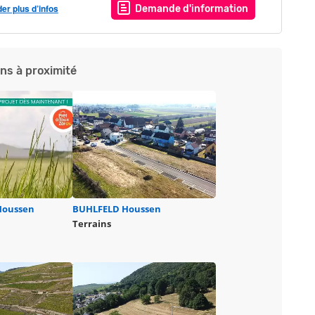
r plus d’infos
Demande d'information
ins à proximité
Houssen
BUHLFELD
Houssen
Terrains