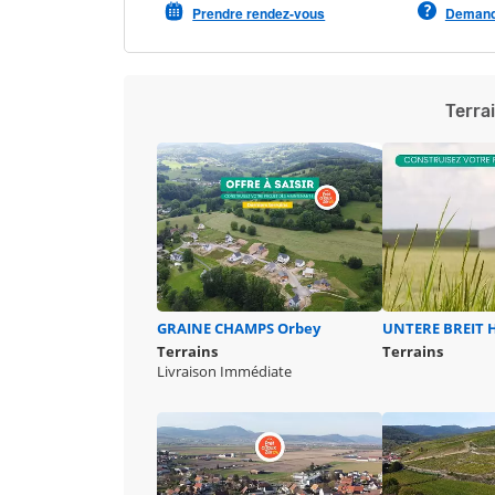
Prendre rendez-vous
Demande
Terra
GRAINE CHAMPS
Orbey
UNTERE BREIT
Terrains
Terrains
Livraison Immédiate