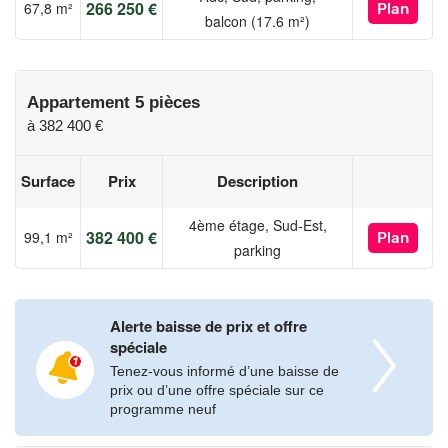
durable.Saisissez cette opportunité unique de devenir
266 250 €
67,8 m²
Plan
balcon (17.6 m²)
propriétaire dans un quartier où nature et modernité coexistent
harmonieusement. Appartements neufs éligibles au Prêt à Taux
Zéro, un vrai coup de pouce pour habiter à Nantes ! Contactez-
nous dès maintenant pour planifier une visite à notre bureau de
Appartement 5 pièces
vente à Nantes.
à
382 400 €
Les informations sur les risques auxquels ce bien est exposé
sont disponibles sur le site georisques.gouv.fr
Surface
Prix
Description
4ème étage, Sud-Est,
382 400 €
99,1 m²
Plan
parking
Alerte baisse de prix et offre
spéciale
Tenez-vous informé d’une baisse de
prix ou d’une offre spéciale sur ce
programme neuf