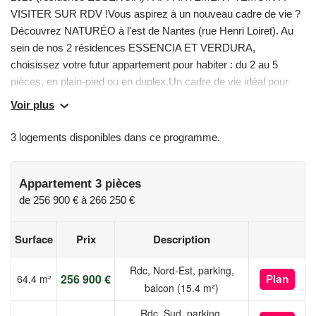
VISITER SUR RDV !Vous aspirez à un nouveau cadre de vie ?
Découvrez NATURÉO à l'est de Nantes (rue Henri Loiret). Au
sein de nos 2 résidences ESSENCIA ET VERDURA,
choisissez votre futur appartement pour habiter : du 2 au 5
pièces, en plain-pied ou en duplex.Un cadre de vie idéal pour
votre famille, au cœur d'un écrin de verdure entre vergers et
Voir plus
ruisseaux, dans un environnement paisible à quelques pas des
fermes urbaines, des écoles, et des équipements sportifs.
3 logements disponibles dans ce programme.
Chaque appartement bénéficie d'un espace extérieur pour
profiter pleinement de la nature omniprésente. Conçus pour
votre confort et bien-être, ces logements sont économes en
Appartement 3 pièces
énergie (DPE A, RE2020), parfaits pour un quotidien
de
256 900 €
à
266 250 €
serein.Pourquoi Choisir NATURÉO ? Environnement naturel :
un cadre verdoyant à proximité de toutes les commodités
Surface
Prix
Description
essentielles. Des appartements confortables : espaces
lumineux et bien agencés, adaptés aux besoins des familles,
Rdc, Nord-Est, parking,
256 900 €
64,4 m²
Plan
couples et seniors. Éco-responsabilité : habitats conçus selon
balcon (15.4 m²)
les dernières normes énergétiques pour un mode de vie
Rdc, Sud, parking,