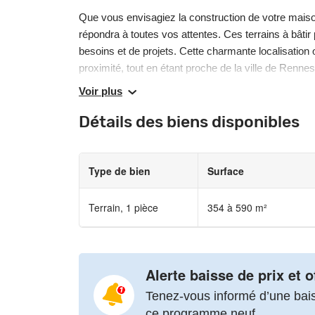
Que vous envisagiez la construction de votre mais
répondra à toutes vos attentes. Ces terrains à bâti
besoins et de projets. Cette charmante localisation 
proximité, tout en étant proche de la ville de Rennes
campagne et les commodités de la ville.
Voir plus
Détails des biens disponibles
N'hésitez pas à nous contacter dès maintenant pour 
est à votre disposition pour répondre à toutes vos 
de votre projet.
Type de bien
Surface
Après 30 ans d’activité, Pierre Promotion s’appuie 
dans la réussite durable de chaque projet. La satisfac
Terrain, 1 pièce
354 à 590 m²
dans nos réalisations demeure au cœur de nos pré
évolution, l’entreprise demeure fidèle à ses valeurs 
des projets de vie variés et des initiatives d’inves
Alerte baisse de prix et o
Fort d’un héritage fondé sur la responsabilité et le 
Tenez-vous informé d’une baiss
confiance pour celles et ceux qui recherchent des s
ce programme neuf