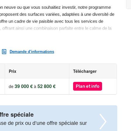
on neuve ou que vous souhaitiez investir, notre programme
r proposent des surfaces variées, adaptées à une diversité de
offre un cadre de vie paisible avec tous les services de
, offrant ainsi une combinaison parfaite entre le calme de la
obtenir plus d'informations sur ce projet unique. Notre équipe
Demande d'informations
questions et vous accompagner tout au long de la réalisation
Prix
Télécharger
avant tout sur une équipe de passionnés et d'experts, engagée
tion de celles et ceux qui vivent, utilisent ou investissent
39 000 €
52 800 €
de
à
Plan et info
occupations. Dans un marché immobilier en constante
d’innovation, de qualité et d’intégrité tout en accompagnant
tissement responsables.
ffre spéciale
sens du service, Pierre Promotion reste un partenaire de
e de prix ou d’une offre spéciale sur
olutions immobilières durables en Bretagne et en Pays de la