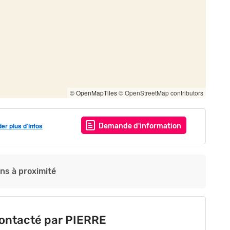
© OpenMapTiles
© OpenStreetMap contributors
r plus d’infos
Demande d'information
ins à proximité
contacté par PIERRE