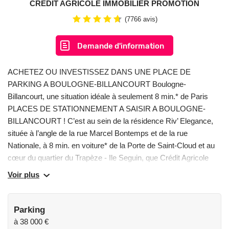
CREDIT AGRICOLE IMMOBILIER PROMOTION
(7766 avis)
Demande d'information
ACHETEZ OU INVESTISSEZ DANS UNE PLACE DE
PARKING A BOULOGNE-BILLANCOURT Boulogne-
Billancourt, une situation idéale à seulement 8 min.* de Paris
PLACES DE STATIONNEMENT A SAISIR A BOULOGNE-
BILLANCOURT ! C’est au sein de la résidence Riv’ Elegance,
située à l’angle de la rue Marcel Bontemps et de la rue
Nationale, à 8 min. en voiture* de la Porte de Saint-Cloud et au
cœur du quartier du Trapèze - Ile Seguin, que Crédit Agricole
Immobilier propose 2 places de parking double. Ces places de
Voir plus
stationnement privatives sont une opportunité unique pour les
résidents, les professionnels ou les investisseurs : ​- Proximité
des transports pour faciliter vos déplacements : à 10 min. à
Parking
pied* du métro L9 et de la future Ligne 15 Grand Paris express.
à
38 000 €