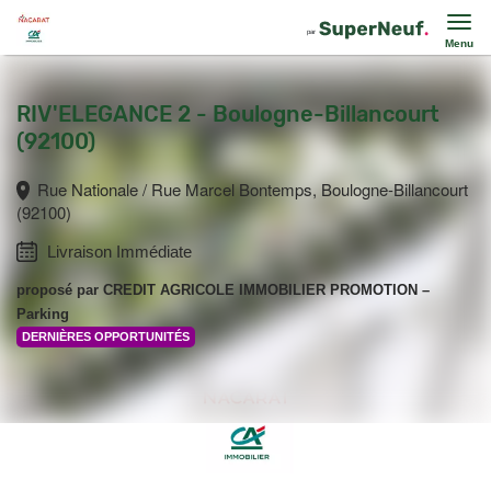
Menu
RIV'ELEGANCE 2 - Boulogne-Billancourt
(92100)
Rue Nationale / Rue Marcel Bontemps, Boulogne-Billancourt
(92100)
Livraison Immédiate
proposé par
CREDIT AGRICOLE IMMOBILIER PROMOTION
–
Parking
DERNIÈRES OPPORTUNITÉS